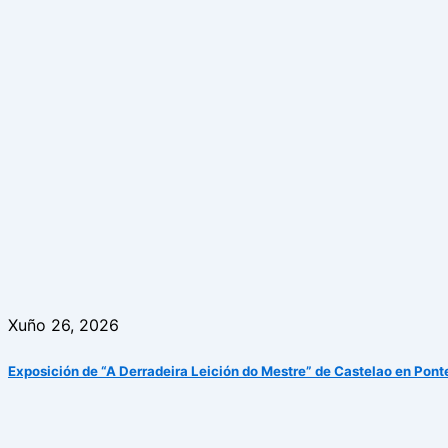
Xuño 26, 2026
Exposición de “A Derradeira Leición do Mestre” de Castelao en Pon