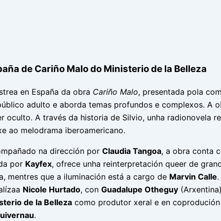
ña de Cariño Malo do Ministerio de la Belleza
estrea en España da obra
Cariño Malo
, presentada pola co
público adulto e aborda temas profundos e complexos. A ob
oculto. A través da historia de Silvio, unha radionovela r
xe ao melodrama iberoamericano.
ompañado na dirección por
Claudia Tangoa
, a obra conta 
ida por
Kayfex
, ofrece unha reinterpretación queer de gran
a, mentres que a iluminación está a cargo de
Marvin Calle
.
ealízaa
Nicole Hurtado
, con
Guadalupe Otheguy
(Arxentina
sterio de la Belleza
como produtor xeral e en coprodució
Guivernau
.