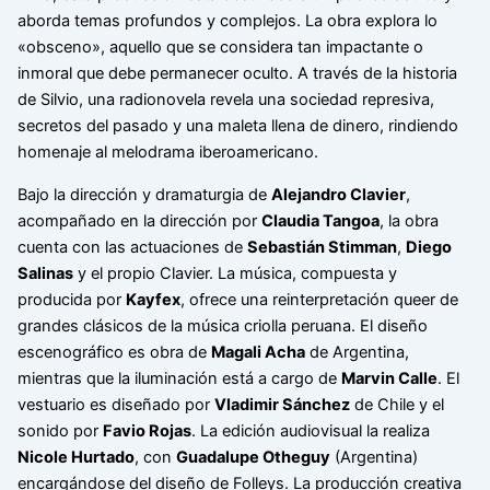
aborda temas profundos y complejos. La obra explora lo
«obsceno», aquello que se considera tan impactante o
inmoral que debe permanecer oculto. A través de la historia
de Silvio, una radionovela revela una sociedad represiva,
secretos del pasado y una maleta llena de dinero, rindiendo
homenaje al melodrama iberoamericano.
Bajo la dirección y dramaturgia de
Alejandro Clavier
,
acompañado en la dirección por
Claudia Tangoa
, la obra
cuenta con las actuaciones de
Sebastián Stimman
,
Diego
Salinas
y el propio Clavier. La música, compuesta y
producida por
Kayfex
, ofrece una reinterpretación queer de
grandes clásicos de la música criolla peruana. El diseño
escenográfico es obra de
Magali Acha
de Argentina,
mientras que la iluminación está a cargo de
Marvin Calle
. El
vestuario es diseñado por
Vladimir Sánchez
de Chile y el
sonido por
Favio Rojas
. La edición audiovisual la realiza
Nicole Hurtado
, con
Guadalupe Otheguy
(Argentina)
encargándose del diseño de Folleys. La producción creativa