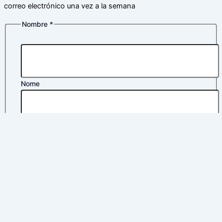
correo electrónico una vez a la semana
Nombre
*
Nombre
privacidad
Política
Nome
Apelidos
Correo electrónico
*
Política de privacidad
*