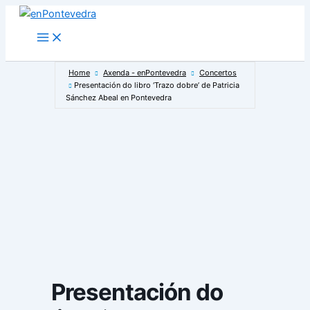
Ir
ao
Main
Menu
contido
Home
Axenda - enPontevedra
Concertos
Presentación do libro ‘Trazo dobre’ de Patricia
Sánchez Abeal en Pontevedra
Presentación do