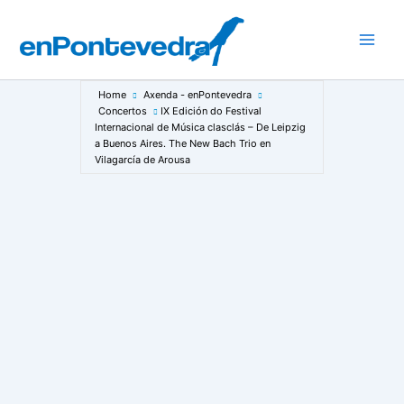
Ir
ao
Main
contido
Men
Home
Axenda - enPontevedra
Concertos
IX Edición do Festival
Internacional de Música clasclás – De Leipzig
a Buenos Aires. The New Bach Trio en
Vilagarcía de Arousa