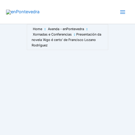
Ir
ao
Main
contido
Men
Home
Axenda - enPontevedra
Xornadas e Conferencias
Presentación da
novela ‘Algo é certo’ de Francisco Lozano
Rodríguez