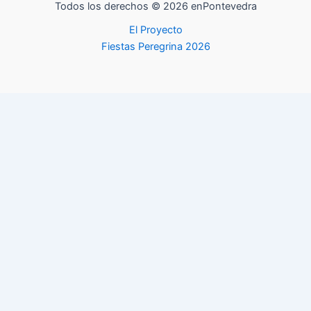
Todos los derechos © 2026 enPontevedra
El Proyecto
Fiestas Peregrina 2026
La newsletter del Fin de Semana
Descubre los mejores planes que hacer los fines de semana en
Pontevedra y alrededores con nuestra newsletter. Directa a tu
correo electrónico una vez a la semana
Nombre
*
privacidad
de
Correo
Nome
Apelidos