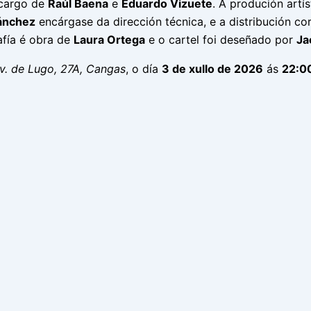
 cargo de
Raúl Baena
e
Eduardo Vizuete
. A produción artí
ánchez
encárgase da dirección técnica, e a distribución co
afía é obra de
Laura Ortega
e o cartel foi deseñado por
Ja
v. de Lugo, 27A, Cangas
, o día
3 de xullo de 2026
ás
22:0