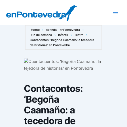
Ir
ao
Main
contido
Men
Home
Axenda - enPontevedra
Fin de semana
Infantil
Teatro
Contacontos: ‘Begoña Caamaño: a tecedora
de historias’ en Pontevedra
Contacontos:
‘Begoña
Caamaño: a
tecedora de