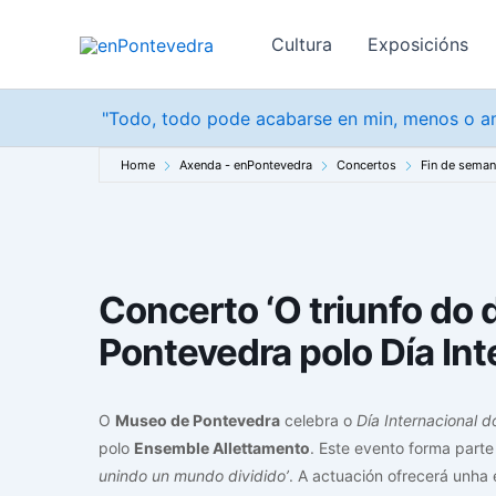
Ir
ao
Cultura
Exposicións
contido
"Todo, todo pode acabarse en min, menos o am
Home
Axenda - enPontevedra
Concertos
Fin de sema
Concerto ‘O triunfo do 
Pontevedra polo Día In
O
Museo de Pontevedra
celebra o
Día Internacional 
polo
Ensemble Allettamento
. Este evento forma part
unindo un mundo dividido’
. A actuación ofrecerá unha 