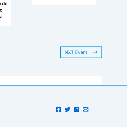
a de
ro
ra
NXT Event