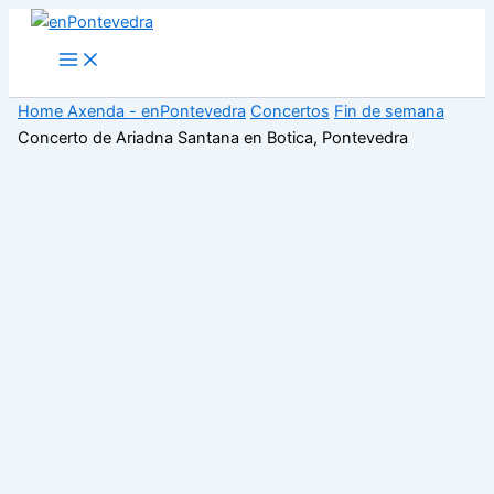
Ir
ao
Main
Menu
contido
Home
Axenda - enPontevedra
Concertos
Fin de semana
Concerto de Ariadna Santana en Botica, Pontevedra