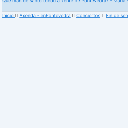
Que man de santo tocou a xente de Pontevedra? - María 
Inicio
Axenda - enPontevedra
Conciertos
Fin de se