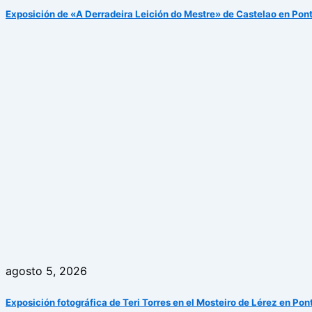
Exposición de «A Derradeira Leición do Mestre» de Castelao en Pon
agosto 5, 2026
Exposición fotográfica de Teri Torres en el Mosteiro de Lérez en Po