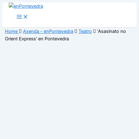
Ir
ao
Main
Menu
contido
Home
Axenda - enPontevedra
Teatro
‘Asasinato no
Orient Express’ en Pontevedra