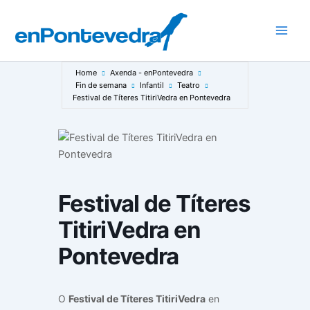
Ir
ao
Main
contido
Men
Home
Axenda - enPontevedra
Fin de semana
Infantil
Teatro
Festival de Títeres TitiriVedra en Pontevedra
Festival de Títeres
TitiriVedra en
Pontevedra
O
Festival de Títeres TitiriVedra
en