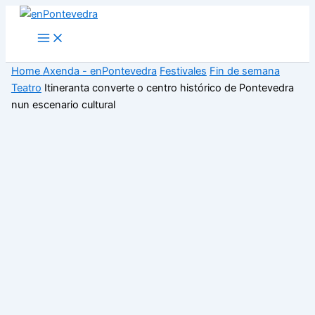
Ir
ao
Main
Menu
contido
Home
Axenda - enPontevedra
Festivales
Fin de semana
Teatro
Itineranta converte o centro histórico de Pontevedra
nun escenario cultural