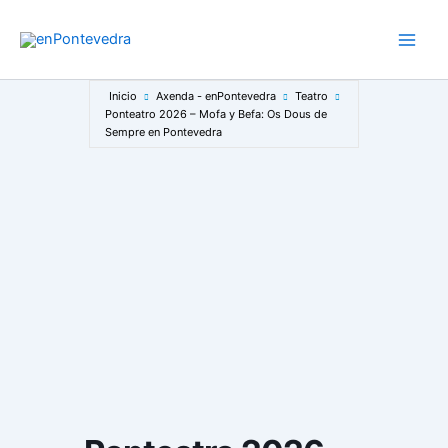
Ir
al
Main
contenido
Men
Inicio
Axenda - enPontevedra
Teatro
Ponteatro 2026 – Mofa y Befa: Os Dous de
Sempre en Pontevedra