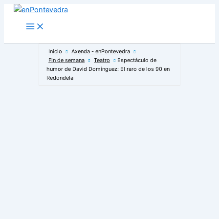
Ir
al
Main
Menu
contenido
Inicio
Axenda - enPontevedra
Fin de semana
Teatro
Espectáculo de
humor de David Domínguez: El raro de los 90 en
Redondela