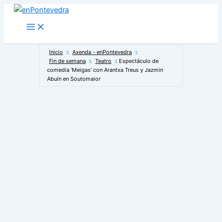
Ir
al
Main
Menu
contenido
Inicio
Axenda - enPontevedra
Fin de semana
Teatro
Espectáculo de
comedia ‘Meigas’ con Arantxa Treus y Jazmin
Abuín en Soutomaior