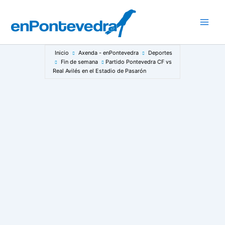
Ir
al
Main
contenido
Men
Inicio
Axenda - enPontevedra
Deportes
Fin de semana
Partido Pontevedra CF vs
Real Avilés en el Estadio de Pasarón