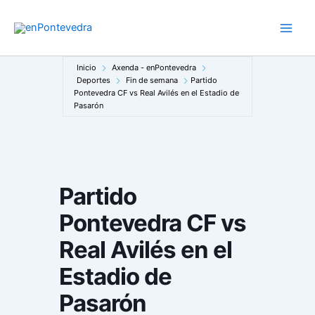
Ir
al
Main
contenido
Men
Inicio
Axenda - enPontevedra
Deportes
Fin de semana
Partido
Pontevedra CF vs Real Avilés en el Estadio de
Pasarón
Partido
Pontevedra CF vs
Real Avilés en el
Estadio de
Pasarón