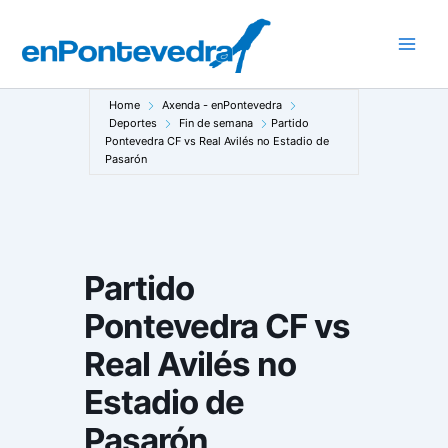
Ir
ao
Main
contido
Men
Home
Axenda - enPontevedra
Deportes
Fin de semana
Partido
Pontevedra CF vs Real Avilés no Estadio de
Pasarón
Partido
Pontevedra CF vs
Real Avilés no
Estadio de
Pasarón