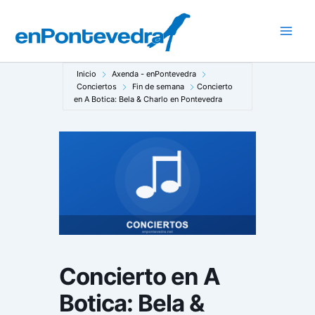
Ir
al
Main
contenido
Men
Inicio
Axenda - enPontevedra
Conciertos
Fin de semana
Concierto
en A Botica: Bela & Charlo en Pontevedra
Concierto en A
Botica: Bela &