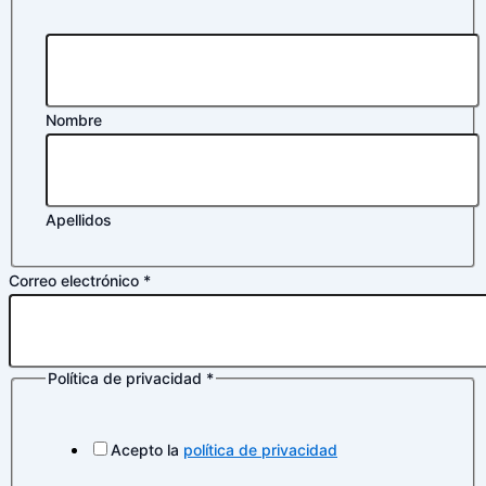
Nombre
Apellidos
de
Correo electrónico
*
electrónico
privacidad
Política de privacidad
*
Acepto la
política de privacidad