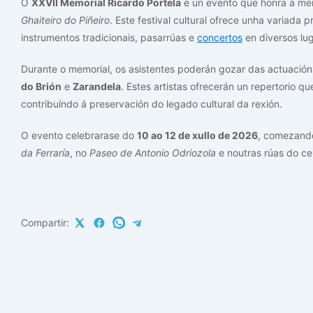
O
XXVII Memorial Ricardo Portela
é un evento que honra a m
Ghaiteiro do Piñeiro
. Este festival cultural ofrece unha variada
instrumentos tradicionais, pasarrúas e
concertos
en diversos lug
Durante o memorial, os asistentes poderán gozar das actuaci
do Brión
e
Zarandela
. Estes artistas ofrecerán un repertorio qu
contribuíndo á preservación do legado cultural da rexión.
O evento celebrarase do
10 ao 12 de xullo de 2026
, comezand
da Ferraría
, no
Paseo de Antonio Odriozola
e noutras rúas do ce
Compartir: