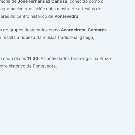
emoria de
José Fernández Canosa
, coñecido como
o
 programación que inclúe unha mostra de artesáns de
ares do centro histórico de
Pontevedra
.
óns de grupos destacados como
Acordeireta
,
Cantares
e resalta a riqueza da música tradicional galega,
o cada día ás
11:30
. As actividades terán lugar na
Praza
ntro histórico de Pontevedra.