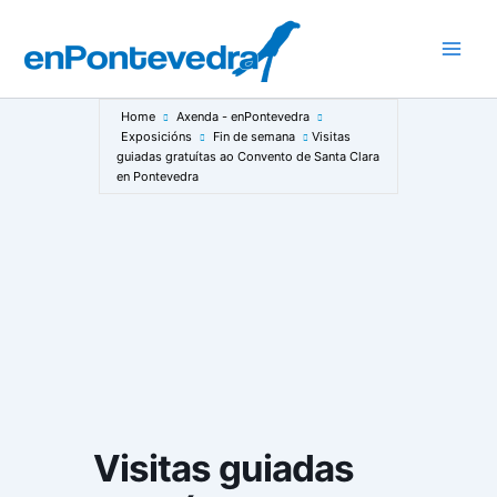
Ir
ao
Main
contido
Men
Home
Axenda - enPontevedra
Exposicións
Fin de semana
Visitas
guiadas gratuítas ao Convento de Santa Clara
en Pontevedra
Visitas guiadas