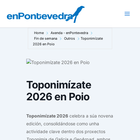
Ir
ao
Main
contido
Men
Home
Axenda - enPontevedra
Fin de semana
Outros
Toponimízate
2026 en Poio
Toponimízate
2026 en Poio
Toponimízate 2026
celebra a súa novena
edición, consolidándose como unha
actividade clave dentro dos proxectos
Toponimia de Galicia
e
GeoArpad
, ambos