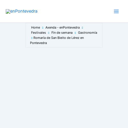
Ir
ao
Main
contido
Men
Home
Axenda - enPontevedra
Festivales
Fin de semana
Gastronomía
Romaría de San Bieito de Lérez en
Pontevedra