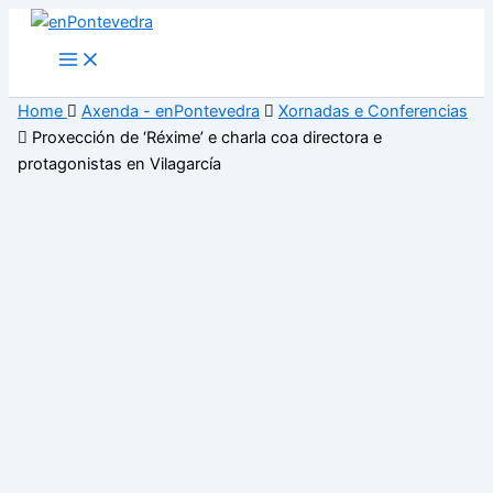
Ir
ao
Main
Menu
contido
Home
Axenda - enPontevedra
Xornadas e Conferencias
Proxección de ‘Réxime’ e charla coa directora e
protagonistas en Vilagarcía