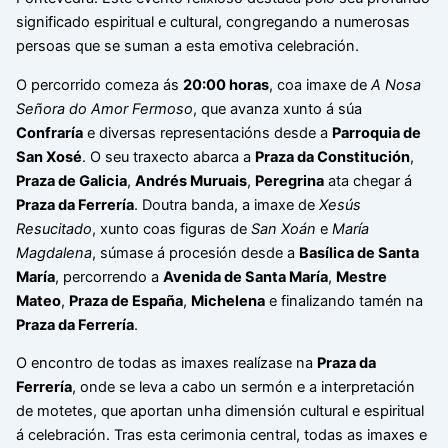
significado espiritual e cultural, congregando a numerosas
persoas que se suman a esta emotiva celebración.
O percorrido comeza ás
20:00 horas
, coa imaxe de
A Nosa
Señora do Amor Fermoso
, que avanza xunto á súa
Confraría
e diversas representacións desde a
Parroquia de
San Xosé
. O seu traxecto abarca a
Praza da Constitución
,
Praza de Galicia
,
Andrés Muruais
,
Peregrina
ata chegar á
Praza da Ferrería
. Doutra banda, a imaxe de
Xesús
Resucitado
, xunto coas figuras de
San Xoán
e
María
Magdalena
, súmase á procesión desde a
Basílica de Santa
María
, percorrendo a
Avenida de Santa María
,
Mestre
Mateo
,
Praza de España
,
Michelena
e finalizando tamén na
Praza da Ferrería
.
O encontro de todas as imaxes realízase na
Praza da
Ferrería
, onde se leva a cabo un sermón e a interpretación
de motetes, que aportan unha dimensión cultural e espiritual
á celebración. Tras esta cerimonia central, todas as imaxes e