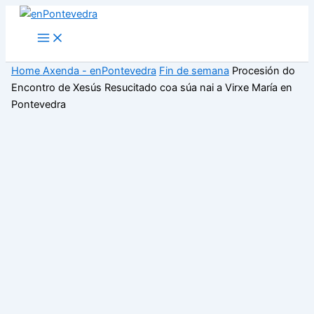
Ir
ao
Main
Menu
contido
Home
Axenda - enPontevedra
Fin de semana
Procesión do
Encontro de Xesús Resucitado coa súa nai a Virxe María en
Pontevedra