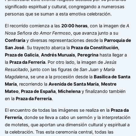
significado espiritual y cultural, congregando a numerosas
personas que se suman a esta emotiva celebración.
El recorrido comienza a las
20:00 horas
, con la imagen de
A
Nosa Señora do Amor Fermoso
, que avanza junto a su
Confraría
y diversas representaciones desde la
Parroquia de
San José
. Su trayecto abarca la
Praza da Constitución
,
Praza de Galicia
,
Andrés Muruais
,
Peregrina
hasta llegar a
la
Praza da Ferrería
. Por otro lado, la imagen de
Jesús
Resucitado
, junto con las figuras de
San Juan
y
María
Magdalena
, se une a la procesión desde la
Basilica de Santa
María
, recorriendo la
Avenida de Santa María
,
Mestre
Mateo
,
Praza de España
,
Michelena
y finalizando también
en la
Praza da Ferrería
.
El encuentro de todas las imágenes se realiza en la
Praza da
Ferrería
, donde se lleva a cabo un sermón y la interpretación
de motetes, que aportan una dimensión cultural y espiritual a
la celebración. Tras esta ceremonia central, todas las