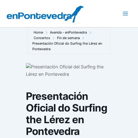
Ir
ao
Main
contido
Men
Home
Axenda - enPontevedra
Concertos
Fin de semana
Presentación Oficial do Surfing the Lérez en
Pontevedra
Presentación
Oficial do Surfing
the Lérez en
Pontevedra