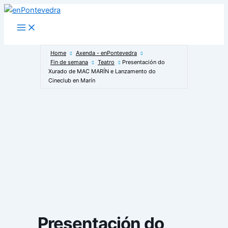
Ir
ao
Main
Menu
contido
Home
Axenda - enPontevedra
Fin de semana
Teatro
Presentación do
Xurado de MAC MARÍN e Lanzamento do
Cineclub en Marín
Presentación do