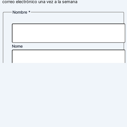
correo electrónico una vez a la semana
Nombre
*
privacidad
Política
electrónico
Nome
Apelidos
Correo electrónico
*
Política de privacidad
*