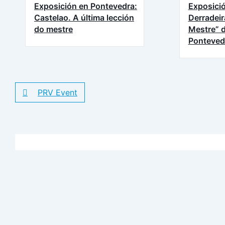
Exposición en Pontevedra:
Exposició
Castelao. A última lección
Derradeir
do mestre
Mestre” d
Ponteved
PRV Event