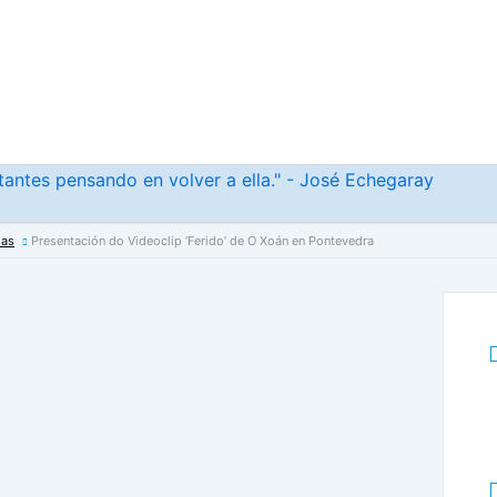
antes pensando en volver a ella." - José Echegaray
ias
Presentación do Videoclip ‘Ferido’ de O Xoán en Pontevedra