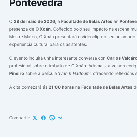
Pontevedra
O
29 de maio de 2026
, a
Facultade de Belas Artes
en
Ponteve
presenza de
O Xoán
. Coñecido polo seu impacto na escena mus
Mestre Mateo, O Xoán presentará o videoclip do seu aclamado 
experiencia cultural para os asistentes.
O evento incluirá unha interesante conversa con
Carlos Valcárc
profesional sobre o traballo de O Xoán. Ademais, a velada enr
Piñeiro
sobre a película
‘Ivan & Hadoum’
, ofrecendo reflexións 
A cita comezará ás
21:00 horas
na
Facultade de Belas Artes
de
Compartir: