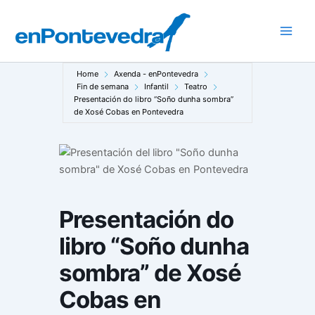
Ir
ao
Main
contido
Men
Home
Axenda - enPontevedra
Fin de semana
Infantil
Teatro
Presentación do libro “Soño dunha sombra”
de Xosé Cobas en Pontevedra
Presentación do
libro “Soño dunha
sombra” de Xosé
Cobas en