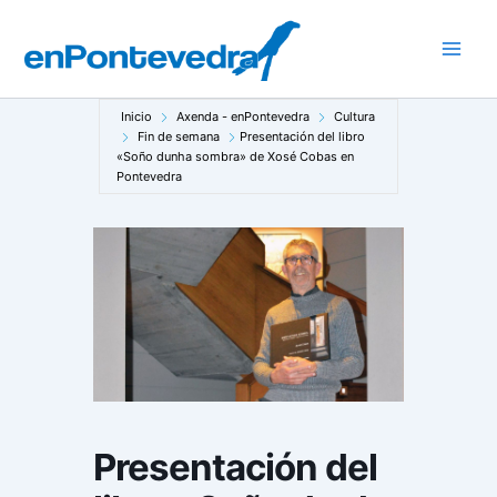
Ir
al
Main
contenido
Men
Inicio
Axenda - enPontevedra
Cultura
Fin de semana
Presentación del libro
«Soño dunha sombra» de Xosé Cobas en
Pontevedra
Presentación del