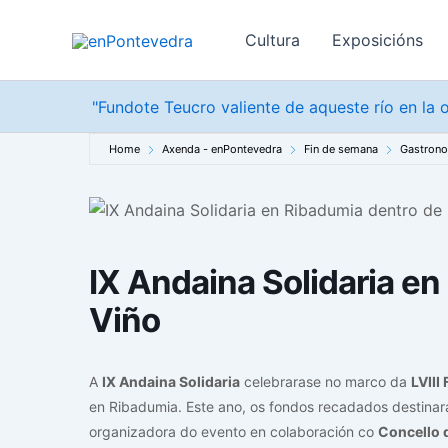
Ir
ao
Cultura
Exposicións
contido
"Fundote Teucro valiente de aqueste río en la o
Home
Axenda - enPontevedra
Fin de semana
Gastron
IX Andaina Solidaria en
Viño
A
IX Andaina Solidaria
celebrarase no marco da
LVIII
en Ribadumia. Este ano, os fondos recadados destina
organizadora do evento en colaboración co
Concello 