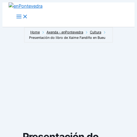
Ir
ao
Main
Menu
contido
Home
Axenda - enPontevedra
Cultura
Presentación do libro de Xaime Fandiño en Bueu
Presentación do