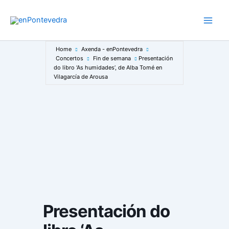
Ir
ao
Main
contido
Men
Home
Axenda - enPontevedra
Concertos
Fin de semana
Presentación
do libro ‘As humidades’, de Alba Tomé en
Vilagarcía de Arousa
Presentación do