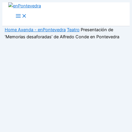
Ir
ao
Main
Menu
contido
Home
Axenda - enPontevedra
Teatro
Presentación de
‘Memorias desaforadas’ de Alfredo Conde en Pontevedra