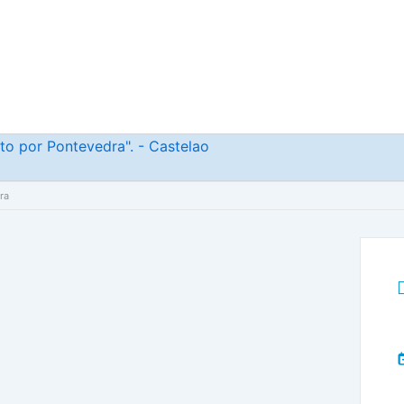
o por Pontevedra". - Castelao
ra