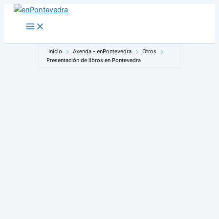
Ir
al
Main
Menu
contenido
Inicio
Axenda - enPontevedra
Otros
Presentación de libros en Pontevedra