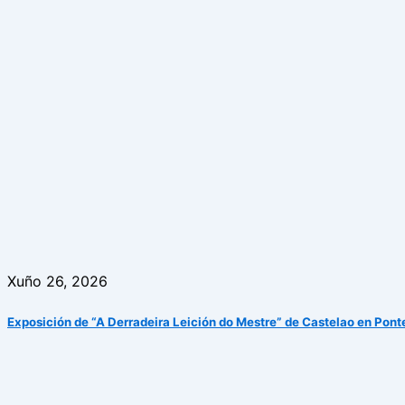
Xuño 26, 2026
Exposición de “A Derradeira Leición do Mestre” de Castelao en Pon