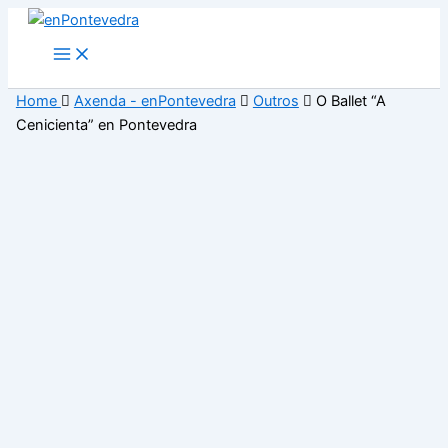
Ir
ao
Main
Menu
contido
Home
Axenda - enPontevedra
Outros
O Ballet “A
Cenicienta” en Pontevedra