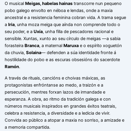
O musical
Meigas, habelas hainas
transcorre nun pequeno
pobo galego envolto en néboa e lendas, onde a maxia
ancestral e a resistencia feminina cobran vida. A trama segue
a
Iria
, unha moza meiga que aínda non comprende todo o
seu poder, e a
Uxía
, unha filla de pescadores racional e
sensible. Xuntas, xunto ao seu círculo de meigas —a sabia
forasteira
Branca
, a maternal
Maruxa
e o espírito xoguetón
da chuvia,
Solaina
— defenden a súa identidade fronte á
hostilidade do pobo e as escuras obsesións do sacerdote
Ramón
.
A través de rituais, cancións e choivas máxicas, as
protagonistas enfróntanse ao medo, a traizón e a
persecución, mentres forxan lazos de irmandade e
esperanza. A obra, ao ritmo da tradición galega e con
números musicais inspirados en grandes éxitos teatrais,
celebra a resistencia, a diversidade e a ledicia de vivir.
Convida ao público a atopar a maxia no sorriso, a amizade e
a memoria compartida.