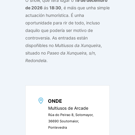
O show, que terá lugar o
19 de decembro
de 2026
ás
18:30
, é máis que unha simple
actuación humorística. É unha
oportunidade para rir de todo, incluso
daquilo que podería ser motivo de
controversia. As entradas están
dispoñibles no
Multiusos da Xunqueira
,
situado no
Paseo da Xunqueira, s/n,
Redondela
.
ONDE
Multiusos de Arcade
Rúa do Peirao 8, Sotomayor,
36690 Soutomaior,
Pontevedra