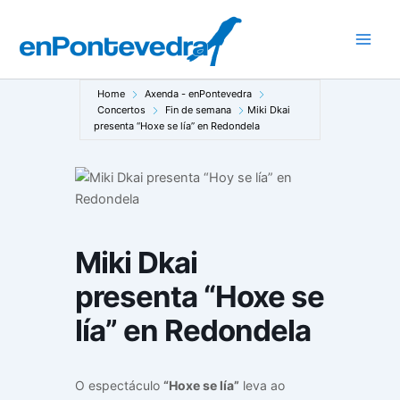
Ir
ao
Main
contido
Men
Home
Axenda - enPontevedra
Concertos
Fin de semana
Miki Dkai
presenta “Hoxe se lía” en Redondela
Miki Dkai
presenta “Hoxe se
lía” en Redondela
O espectáculo
“Hoxe se lía”
leva ao