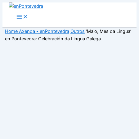
Ir
ao
Main
Menu
contido
Home
Axenda - enPontevedra
Outros
‘Maio, Mes da Lingua’
en Pontevedra: Celebración da Lingua Galega