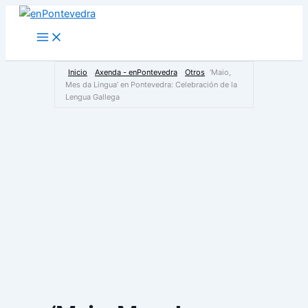
Ir
al
Main
Menu
contenido
Inicio
Axenda - enPontevedra
Otros
‘Maio,
Mes da Lingua’ en Pontevedra: Celebración de la
Lengua Gallega