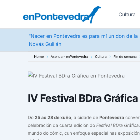
Ir
ao
Cultura
contido
"Nacer en Pontevedra es para mí un don de la b
Novás Guillán
Home
Axenda - enPontevedra
Cultura
Fin de semana
IV Festival BDra Gráfic
Do
25 ao 28 de xuño
, a cidade de
Pontevedra
convert
celebración da cuarta edición do
Festival BDra Gráfica
mundo do cómic, cun enfoque especial nas exposicións 