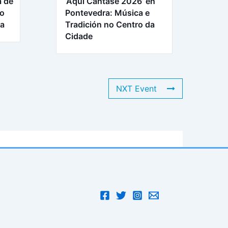
a de
‘Aquí Cántase 2026’ en
ro
Pontevedra: Música e
ra
Tradición no Centro da
Cidade
NXT Event