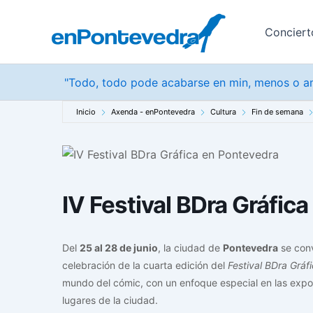
Ir
al
Conciert
contenido
"Todo, todo pode acabarse en min, menos o am
Inicio
Axenda - enPontevedra
Cultura
Fin de semana
IV Festival BDra Gráfic
Del
25 al 28 de junio
, la ciudad de
Pontevedra
se conv
celebración de la cuarta edición del
Festival BDra Gráf
mundo del cómic, con un enfoque especial en las exposi
lugares de la ciudad.