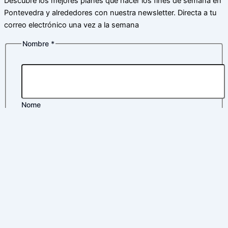
Descubre los mejores planes que hacer los fines de semana en
Pontevedra y alrededores con nuestra newsletter. Directa a tu
correo electrónico una vez a la semana
Nombre
*
Nome
Apelidos
electrónico
Correo electrónico
*
Nombre
Correo
Política de privacidad
*