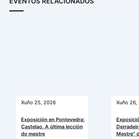
EVENTOS RELACIONADOS
Xuño 25, 2026
Xuño 26,
Exposición en Pontevedra:
Exposició
Castelao. A última lección
Derradeir
do mestre
Mestre” d