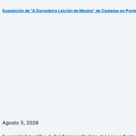
Exposición de “A Derradeira Leición do Mestre” de Castelao en Pon
Agosto 5, 2026