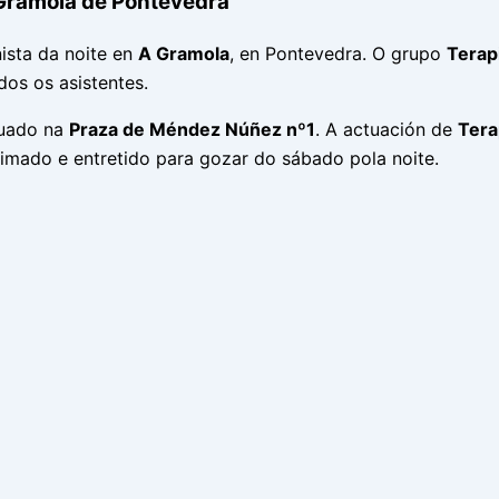
 Gramola de Pontevedra
nista da noite en
A Gramola
, en Pontevedra. O grupo
Terap
dos os asistentes.
tuado na
Praza de Méndez Núñez nº1
. A actuación de
Tera
imado e entretido para gozar do sábado pola noite.